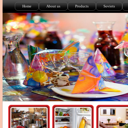
Home
About us
Products
Soviets