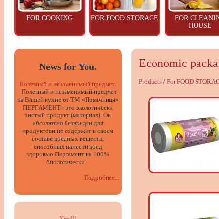
FOR COOKING
FOR FOOD STORAGE
FOR CLEANI
HOUSE
Economic packa
News for You.
Products
/
For FOOD STORA
Полезный и незаменимый предмет.
Полезный и незаменимый предмет
на Вашей кухне от ТМ «Помічниця»
ПЕРГАМЕНТ– это экологически
чистый продукт (материал). Он
абсолютно безвреден для
продуктови не содержит в своем
составе вредных веществ,
способных нанести вред
здоровью.Пергамент на 100%
биологически...
Подробнее...
New!!
!